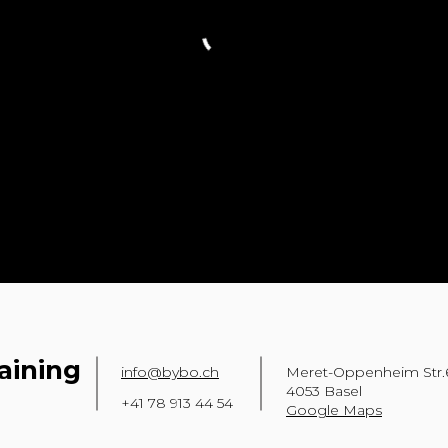
aining
info@bybo.ch
Meret-Oppenheim Str
4053 Basel
+41 78 913 44 54
Google Maps