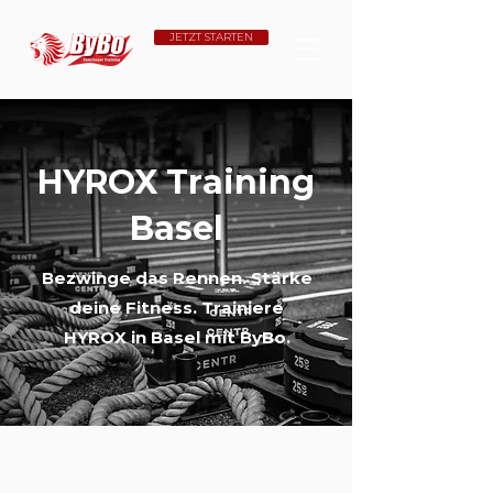
JETZT STARTEN
HYROX Training
Basel
Bezwinge das Rennen. Stärke
deine Fitness. Trainiere
HYROX in Basel mit ByBo.