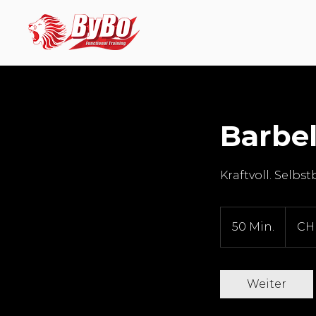
Barbel
Kraftvoll. Selbs
34
Schweize
50 Min.
5
CH
Franken
0
M
i
Weiter
n
.