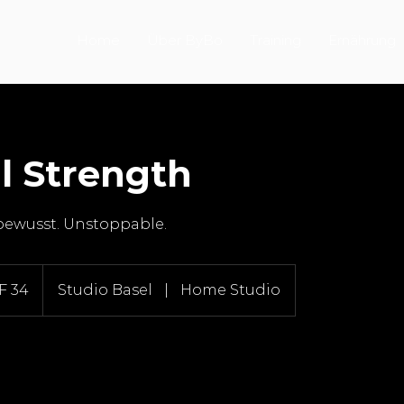
Home
Über ByBo
Training
Ernährung
l Strength
tbewusst. Unstoppable.
r
F 34
Studio Basel
|
Home Studio