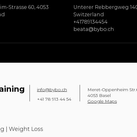
m-Strasse 60, 4053
Unterer Rebbergweg 140
nd
Switzerland
+41789134454
beata@bybo.ch
aining
info@bybo.ch
Meret-Oppenheim Str
4053 Basel
+41 78 913 44 54
Google Maps
g | Weight Loss