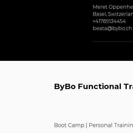
Meret Oppenhei
Basel, Switzerla
+41789134454
beata@bybo.ch
ByBo Functional Tr
Boot Camp | Personal Trainin