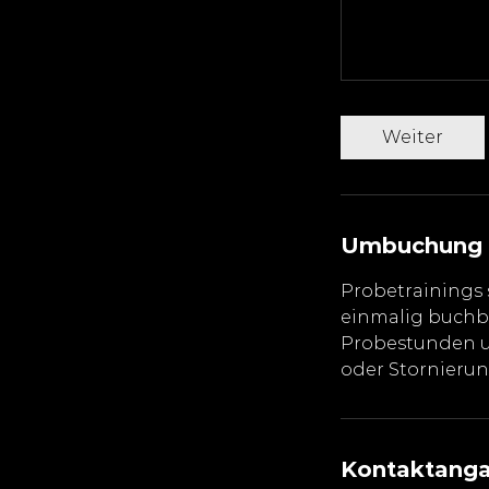
Weiter
Umbuchung 
Probetrainings 
einmalig buchba
Probestunden u
oder Stornierun
Kontaktang