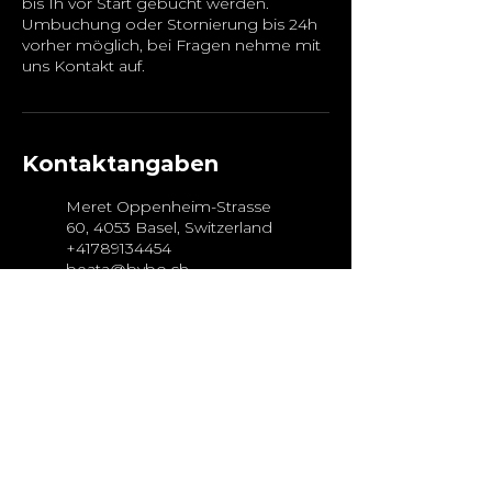
bis 1h vor Start gebucht werden.
Umbuchung oder Stornierung bis 24h
vorher möglich, bei Fragen nehme mit
uns Kontakt auf.
Kontaktangaben
Meret Oppenheim-Strasse
60, 4053 Basel, Switzerland
+41789134454
beata@bybo.ch
Unterer Rebbergweg 140,
Reinach, Switzerland
+41789134454
beata@bybo.ch